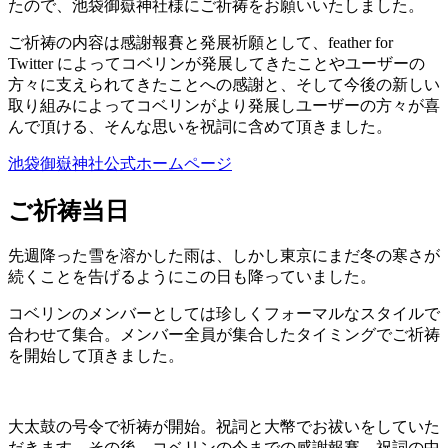
たので、池袋御嶽神社様にご祈祷をお願いいたしました。
ご祈祷の内容は感謝報賽と発展祈願として、feather for
Twitter によってコベリンが発展してきたことやユーザーの
方々に支えられてきたことへの感謝と、そして今後の新しい
取り組みによってコベリンがより発展しユーザーの方々が喜
んで頂ける、そんな思いを祝詞に含めて頂きました。
池袋御嶽神社公式ホームページ
ご祈祷当日
先週降った雪を溶かした雨は、しかし東京にまだ冬の寒さが
続くことを告げるようにこの日も降っていました。
コベリンのメンバーとしては珍しくフォーマルなスタイルで
合わせて集合。メンバー全員が集合したタイミングでご祈祷
を開始して頂きました。
大太鼓の号令で祈祷が開始。祝詞と大幣でお祓いをしていた
だきます。その後、コベリンの今までの感謝報賽。祝詞の中