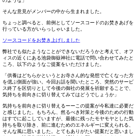
のような」
そんな意見がメンバーの中から生まれました。
ちょっと調べると、前例としてソースコードのお焚きあげを
行っている方がいらっしゃいました。
ソースコードをお焚き上げしました
弊社でも似たようなことができないだろうかと考えて、オフ
ィスの近くにある池袋御嶽神社に電話で問い合わせてみたと
ころ、以下のようなご提案をいただけました。
「供養はどちらかというとお寺さん的な発想で亡くなった方
を偲ぶ側面が強い。今回お話を聞いたところ、突然のサービ
ス終了を区切りとして今後の御社の発展を祈願することで、
気持ちを前向きに切り替えてみてはどうでしょうか」
気持ちを前向きに切り替えるーーこの提案が今私達に必要だ
と感じました。もちろん、然るべき対策と今後のための行動
はすでに起こしていますが、最後に残ったモヤモヤとした気
持ちを取り除き、前に進むためのエネルギーに変えられる、
そんな風に思いました。とてもありがたい提案だと思いまし