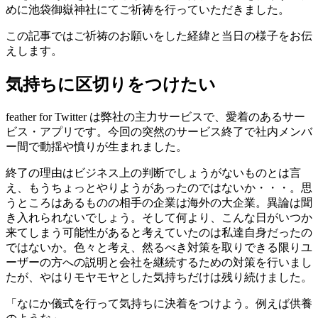
めに池袋御嶽神社にてご祈祷を行っていただきました。
この記事ではご祈祷のお願いをした経緯と当日の様子をお伝
えします。
気持ちに区切りをつけたい
feather for Twitter は弊社の主力サービスで、愛着のあるサー
ビス・アプリです。今回の突然のサービス終了で社内メンバ
ー間で動揺や憤りが生まれました。
終了の理由はビジネス上の判断でしょうがないものとは言
え、もうちょっとやりようがあったのではないか・・・。思
うところはあるものの相手の企業は海外の大企業。異論は聞
き入れられないでしょう。そして何より、こんな日がいつか
来てしまう可能性があると考えていたのは私達自身だったの
ではないか。色々と考え、然るべき対策を取りできる限りユ
ーザーの方への説明と会社を継続するための対策を行いまし
たが、やはりモヤモヤとした気持ちだけは残り続けました。
「なにか儀式を行って気持ちに決着をつけよう。例えば供養