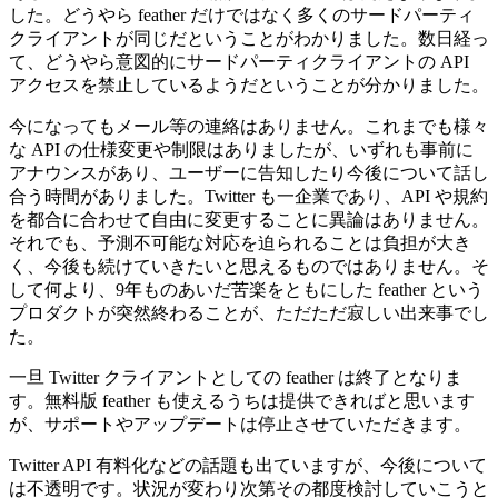
した。どうやら feather だけではなく多くのサードパーティ
クライアントが同じだということがわかりました。数日経っ
て、どうやら意図的にサードパーティクライアントの API
アクセスを禁止しているようだということが分かりました。
今になってもメール等の連絡はありません。これまでも様々
な API の仕様変更や制限はありましたが、いずれも事前に
アナウンスがあり、ユーザーに告知したり今後について話し
合う時間がありました。Twitter も一企業であり、API や規約
を都合に合わせて自由に変更することに異論はありません。
それでも、予測不可能な対応を迫られることは負担が大き
く、今後も続けていきたいと思えるものではありません。そ
して何より、9年ものあいだ苦楽をともにした feather という
プロダクトが突然終わることが、ただただ寂しい出来事でし
た。
一旦 Twitter クライアントとしての feather は終了となりま
す。無料版 feather も使えるうちは提供できればと思います
が、サポートやアップデートは停止させていただきます。
Twitter API 有料化などの話題も出ていますが、今後について
は不透明です。状況が変わり次第その都度検討していこうと