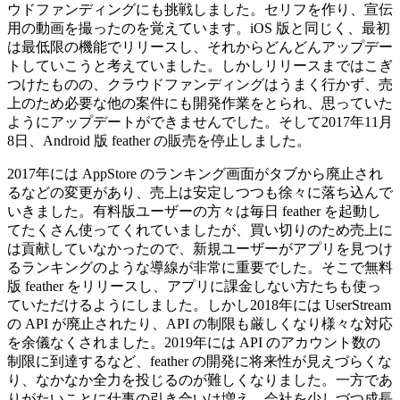
ウドファンディングにも挑戦しました。セリフを作り、宣伝
用の動画を撮ったのを覚えています。iOS 版と同じく、最初
は最低限の機能でリリースし、それからどんどんアップデー
トしていこうと考えていました。しかしリリースまではこぎ
つけたものの、クラウドファンディングはうまく行かず、売
上のため必要な他の案件にも開発作業をとられ、思っていた
ようにアップデートができませんでした。そして2017年11月
8日、Android 版 feather の販売を停止しました。
2017年には AppStore のランキング画面がタブから廃止され
るなどの変更があり、売上は安定しつつも徐々に落ち込んで
いきました。有料版ユーザーの方々は毎日 feather を起動し
てたくさん使ってくれていましたが、買い切りのため売上に
は貢献していなかったので、新規ユーザーがアプリを見つけ
るランキングのような導線が非常に重要でした。そこで無料
版 feather をリリースし、アプリに課金しない方たちも使っ
ていただけるようにしました。しかし2018年には UserStream
の API が廃止されたり、API の制限も厳しくなり様々な対応
を余儀なくされました。2019年には API のアカウント数の
制限に到達するなど、feather の開発に将来性が見えづらくな
り、なかなか全力を投じるのが難しくなりました。一方であ
りがたいことに仕事の引き合いは増え、会社を少しづつ成長