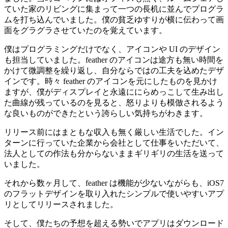
ていた家のリビングに集まって一つの長机に並んでプログラ
ムを打ち込んでいました。僕の貧乏ゆすりが横に伝わって画
面をグラグラさせていたのを覚えています。
僕はプログラミングだけでなく、アイコンや UI のデザイン
も担当していました。feather のアイコンは途方も無い時間を
かけて微調整を繰り返し、自分ならではの工夫を込めたデザ
インです。時々 feather のアイコンを元にしたものを見かけ
ますが、僕がディスプレイと永遠ににらめっこして生み出し
た曲線が残っているのを見ると、怒りよりも模倣されるよう
な良いものができたという誇らしい気持ちがわきます。
リリース前にはまともな収入も無く厳しい生活でした。イン
ターンに行っていた企業から会社として仕事をいただいて、
法人としての作法も分からないままギリギリの生活を送って
いました。
それから数ヶ月して、feather は機能が少ないながらも、iOS7
のフラットデザインを取り入れたシンプルで使いやすいアプ
リとしてリリースされました。
そして、僕たちの予想を超える勢いでアプリはダウンロード