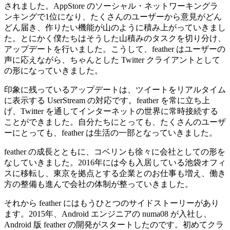
されました。AppStore のソーシャル・ネットワーキングラ
ンキングで1位になり、たくさんのユーザーから意見がどん
どん届き、作りたい機能が山のように積み上がっていきまし
た。とにかく僕たちはそうした山積みのタスクを切り分け、
アップデートを行いました。こうして、feather はユーザーの
声に応えながら、ちゃんとした Twitter クライアントとして
の形になっていきました。
印象に残っているアップデートは、ツイートをリアルタイム
に表示する UserStream の対応です。feather を常に立ち上
げ、Twitter を通してインターネットの世界に常時接続する
ことができました。自分たちにとっても、たくさんのユーザ
ーにとっても、feather は生活の一部となっていきました。
feather の成長とともに、コベリンも徐々に会社としての形を
なしていきました。2016年には今も入居している池袋オフィ
スに移転し、東京を拠点とする企業とのお仕事も増え、働き
方の整備も進んで会社の体制が整っていきました。
それから feather にはもうひとつのサイドストーリーがあり
ます。2015年、Android エンジニアの numa08 が入社し、
Android 版 feather の開発がスタートしたのです。初めてクラ