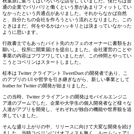
秋葉原に集ってはいろいろな話をしていました。僕たちは普
通の企業でバリバリと働くという形があまりフィットしてい
なかったという共通点がありました。それからなかば自然
と、自分たちの会社を作ろうという流れとなりました。この
ときはまだ、何をやるかはハッキリとは決まっていなかった
ように思います。
行政書士でもあったバイト先のカフェのオーナーに書類をお
願いし、役所に開業届けを提出しました。会社運営のことや
事業の内容はフワフワしていましたが、この仲間とやってい
こうとコベリンはスタートしました。
柾本は Twitter クライアント TweetDuet の開発者であり、こ
のアプリの UI や哲学を引き継ぎながら、新しい事業として
feather for Twitter の開発が始まりました。
この当時、Twitter クライアントの開発はモバイルエンジニ
ア達のブームでした。企業や大学生の個人開発者など様々な
人達がアプリを開発し、それぞれが独自の機能や世界観を追
求していました。
そんな盛り上がりの中、リリースに向けて大変な開発を続け
ました。当時コベリンにはオフィスも無く、ルームシェアし