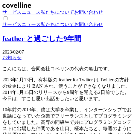
サービス
ニュース
私たちについて
お問い合わせ
サービス
ニュース
私たちについて
お問い合わせ
feather と過ごした9年間
2023/02/07
お知らせ
こんにちは。合同会社コベリンの代表の亀山です。
2023年1月13日、有料版の feather for Twitter は Twitter の方針
の変更により BAN され、使うことができなくなりました。
2014年1月15日のリリースから9周年を迎える2日前でした。
今日は、すこし思い出話をしたいと思います。
10年前の2013年、僕は大学を卒業し、インターンシップでお
世話になっていた企業でフリーランスとしてプログラミング
をしていました。高専の同級生で共にプログラミングコンテ
ストに出場した仲間である山口、柾本たちと、毎週のように