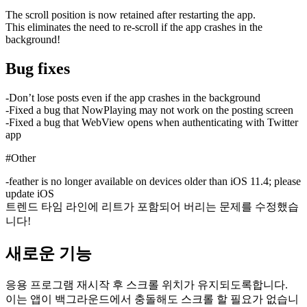
The scroll position is now retained after restarting the app.
This eliminates the need to re-scroll if the app crashes in the
background!
Bug fixes
-Don’t lose posts even if the app crashes in the background
-Fixed a bug that NowPlaying may not work on the posting screen
-Fixed a bug that WebView opens when authenticating with Twitter
app
#Other
-feather is no longer available on devices older than iOS 11.4; please
update iOS
트렌드 타임 라인에 리트가 포함되어 버리는 문제를 수정했습
니다!
새로운 기능
응용 프로그램 재시작 후 스크롤 위치가 유지되도록합니다.
이는 앱이 백그라운드에서 충돌해도 스크롤 할 필요가 없습니