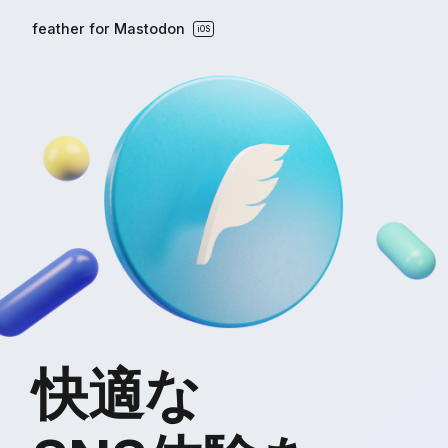
feather for Mastodon
iOS
快適な